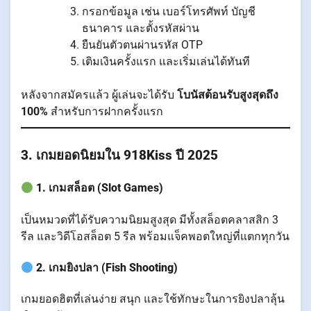
กรอกข้อมูล เช่น เบอร์โทรศัพท์ บัญชี
ธนาคาร และตั้งรหัสผ่าน
ยืนยันตัวตนผ่านรหัส OTP
เติมเงินครั้งแรก และเริ่มเล่นได้ทันที
หลังจากสมัครแล้ว ผู้เล่นจะได้รับ
โบนัสต้อนรับสูงสุดถึง
100%
สำหรับการฝากครั้งแรก
3. เกมยอดนิยมใน 918Kiss ปี 2025
1. เกมสล็อต (Slot Games)
เป็นหมวดที่ได้รับความนิยมสูงสุด มีทั้งสล็อตคลาสสิก 3
รีล และวิดีโอสล็อต 5 รีล พร้อมแจ็คพอตใหญ่ที่แตกทุกวัน
2. เกมยิงปลา (Fish Shooting)
เกมยอดฮิตที่เล่นง่าย สนุก และใช้ทักษะในการยิงปลาลุ้น