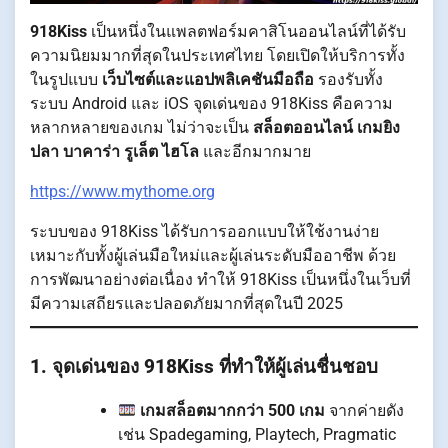
918Kiss
เป็นหนึ่งในแพลตฟอร์มคาสิโนออนไลน์ที่ได้รับ
ความนิยมมากที่สุดในประเทศไทย โดยเปิดให้บริการทั้ง
ในรูปแบบ
เว็บไซต์และแอปพลิเคชันมือถือ
รองรับทั้ง
ระบบ Android และ iOS จุดเด่นของ 918Kiss คือความ
หลากหลายของเกม ไม่ว่าจะเป็น
สล็อตออนไลน์ เกมยิง
ปลา บาคาร่า รูเล็ต ไฮโล
และอีกมากมาย
https://www.mythome.org
ระบบของ 918Kiss ได้รับการออกแบบให้ใช้งานง่าย
เหมาะกับทั้งผู้เล่นมือใหม่และผู้เล่นระดับมืออาชีพ ด้วย
การพัฒนาอย่างต่อเนื่อง ทำให้ 918Kiss เป็นหนึ่งในเว็บที่
มีความเสถียรและปลอดภัยมากที่สุดในปี 2025
1. จุดเด่นของ 918Kiss ที่ทำให้ผู้เล่นชื่นชอบ
เกมสล็อตมากกว่า 500 เกม
จากค่ายดัง
เช่น Spadegaming, Playtech, Pragmatic