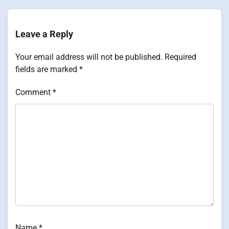
Leave a Reply
Your email address will not be published.
Required
fields are marked
*
Comment
*
Name
*