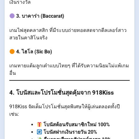
เงินรางวัล
3. บาคาร่า (Baccarat)
เกมไพ่สุดคลาสสิก ที่มีระบบถ่ายทอดสดจากดีลเลอร์สาว
สวยในคาสิโนจริง
4. ไฮโล (Sic Bo)
เกมทายแต้มลูกเต๋าแบบไทยๆ ที่ได้รับความนิยมไม่แพ้เกม
อื่น
4. โบนัสและโปรโมชั่นสุดคุ้มจาก 918Kiss
918Kiss จัดเต็มโปรโมชั่นสุดพิเศษให้ผู้เล่นตลอดทั้งปี
เช่น:
โบนัสต้อนรับสมาชิกใหม่ 100%
โบนัสฝากเงินรายวัน 20%