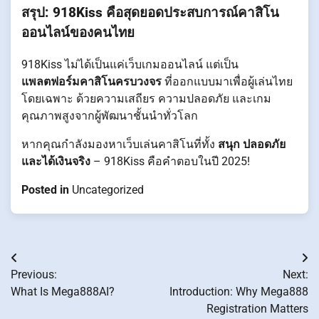
สรุป: 918Kiss คือสุดยอดประสบการณ์คาสิโน
ออนไลน์ของคนไทย
918Kiss ไม่ได้เป็นแค่เว็บเกมออนไลน์ แต่เป็น
แพลตฟอร์มคาสิโนครบวงจร
ที่ออกแบบมาเพื่อผู้เล่นไทย
โดยเฉพาะ ด้วยความเสถียร ความปลอดภัย และเกม
คุณภาพสูงจากผู้พัฒนาชั้นนำทั่วโลก
หากคุณกำลังมองหาเว็บเล่นคาสิโนที่ทั้ง
สนุก ปลอดภัย
และได้เงินจริง
– 918Kiss คือคำตอบในปี 2025!
Posted in
Uncategorized
Post
Previous:
Next:
navigation
What Is Mega888AI?
Introduction: Why Mega888
Registration Matters