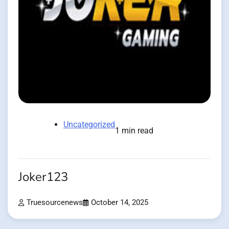
Uncategorized
1 min read
Joker123
Truesourcenews
October 14, 2025