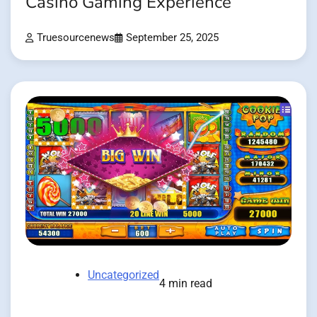
Casino Gaming Experience
Truesourcenews
September 25, 2025
Uncategorized
4 min read