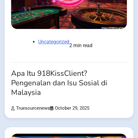
Uncategorized
2 min read
Apa Itu 918KissClient?
Pengenalan dan Isu Sosial di
Malaysia
Truesourcenews
October 29, 2025