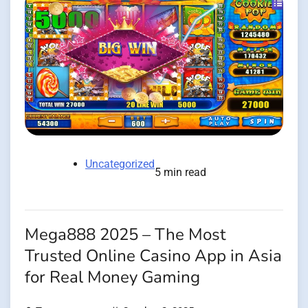
Uncategorized
5 min read
Mega888 2025 – The Most
Trusted Online Casino App in Asia
for Real Money Gaming