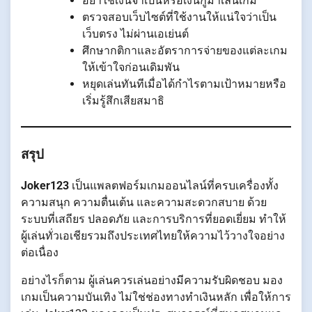
อย่าใช้เงินจำเป็นหรือเงินกู้มาเล่นเกม
ตรวจสอบเว็บไซต์ที่ใช้งานให้แน่ใจว่าเป็น
เว็บตรง ไม่ผ่านเอเย่นต์
ศึกษากติกาและอัตราการจ่ายของแต่ละเกม
ให้เข้าใจก่อนเดิมพัน
หยุดเล่นทันทีเมื่อได้กำไรตามเป้าหมายหรือ
เริ่มรู้สึกเสียสมาธิ
สรุป
Joker123
เป็นแพลตฟอร์มเกมออนไลน์ที่ครบเครื่องทั้ง
ความสนุก ความตื่นเต้น และความสะดวกสบาย ด้วย
ระบบที่เสถียร ปลอดภัย และการบริการที่ยอดเยี่ยม ทำให้
ผู้เล่นทั่วเอเชียรวมถึงประเทศไทยให้ความไว้วางใจอย่าง
ต่อเนื่อง
อย่างไรก็ตาม ผู้เล่นควรเล่นอย่างมีความรับผิดชอบ มอง
เกมเป็นความบันเทิง ไม่ใช่ช่องทางทำเงินหลัก เพื่อให้การ