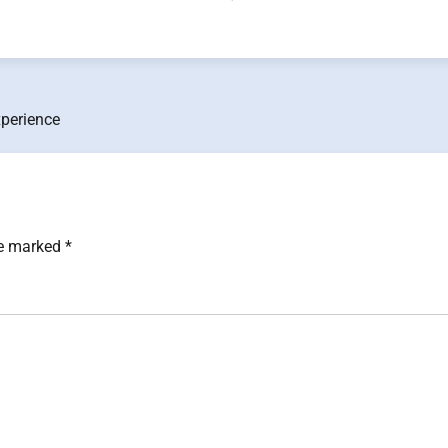
perience
re marked
*