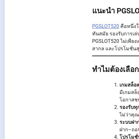
แนะนำ PGSL
PGSLOT520
คือหนึ่ง
ทันสมัย รองรับการเล่
PGSLOT520 ไม่เพียงแ
สากล และโปรโมชั่นสุ
ทำไมต้องเลือก
เกมสล็
มีเกมสล็
โอกาสชน
รองรับทุ
ไม่ว่าคุ
ระบบฝาก
ฝาก–ถอน
โปรโมชั่น