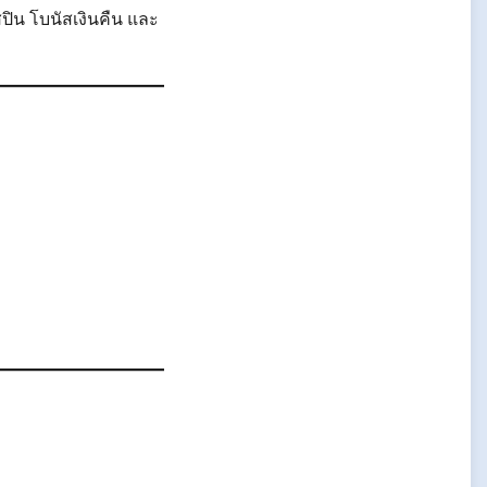
ปิน โบนัสเงินคืน และ