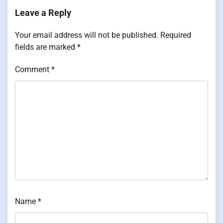
Leave a Reply
Your email address will not be published.
Required
fields are marked
*
Comment
*
Name
*