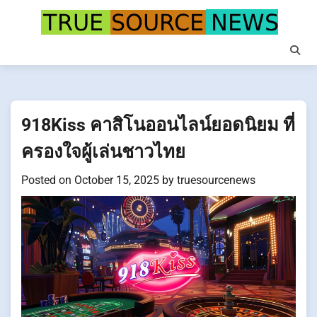
Skip
to
content
918Kiss คาสิโนออนไลน์ยอดนิยม ที่
ครองใจผู้เล่นชาวไทย
Posted on
October 15, 2025
by
truesourcenews