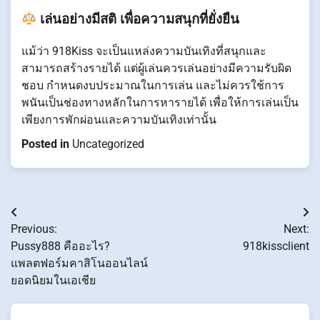
เล่นอย่างมีสติ เพื่อความสนุกที่ยั่งยืน
แม้ว่า 918Kiss จะเป็นแหล่งความบันเทิงที่สนุกและ
สามารถสร้างรายได้ แต่ผู้เล่นควรเล่นอย่างมีความรับผิด
ชอบ กำหนดงบประมาณในการเล่น และไม่ควรใช้การ
พนันเป็นช่องทางหลักในการหารายได้ เพื่อให้การเล่นเป็น
เพียงการพักผ่อนและความบันเทิงเท่านั้น
Posted in
Uncategorized
Post
Previous:
Next:
navigation
Pussy888 คืออะไร?
918kissclient
แพลตฟอร์มคาสิโนออนไลน์
ยอดนิยมในเอเชีย