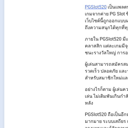
PGSlot520
เป็นแพลตฟ
เกมจากค่าย PG Slot ซ
เว็บไซต์นี้ถูกออกแบบ
ถึงความสนุกได้ทุกที่ท
ภายใน PGSlot520 มี
คลาสสิก แต่ละเกมมีจุ
ชนะรางวัลใหญ่ การออ
ผู้เล่นสามารถสมัครสม
รวดเร็ว ปลอดภัย แล
สำหรับสมาชิกใหม่และ
อย่างไรก็ตาม ผู้เล
เล่น ไม่เดิมพันเกินกำ
หลัง
PGSlot520 ถือเป็นอีก
มากมาย ระบบเสถียร เล