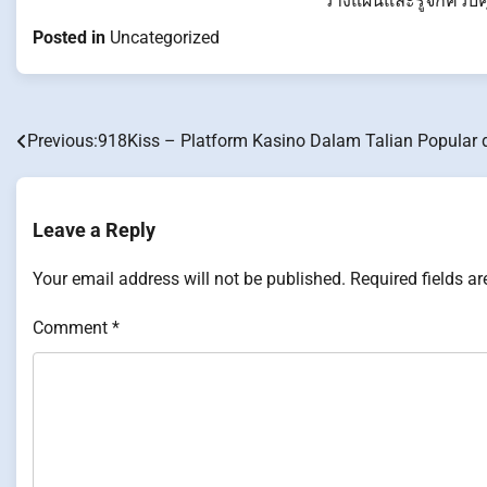
วางแผนและรู้จักควบค
Posted in
Uncategorized
Previous:
918Kiss – Platform Kasino Dalam Talian Popular 
Post
navigation
Leave a Reply
Your email address will not be published.
Required fields a
Comment
*