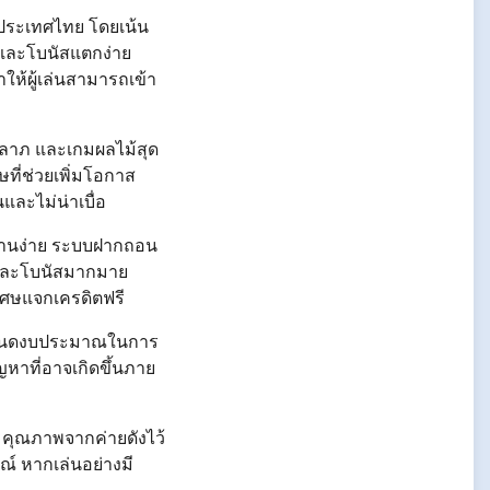
ประเทศไทย โดยเน้น
ล และโบนัสแตกง่าย
ให้ผู้เล่นสามารถเข้า
ลาภ และเกมผลไม้สุด
ษที่ช่วยเพิ่มโอกาส
ละไม่น่าเบื่อ
ช้งานง่าย ระบบฝากถอน
นและโบนัสมากมาย
เศษแจกเครดิตฟรี
รกำหนดงบประมาณในการ
ัญหาที่อาจเกิดขึ้นภาย
กมคุณภาพจากค่ายดังไว้
ณ์ หากเล่นอย่างมี