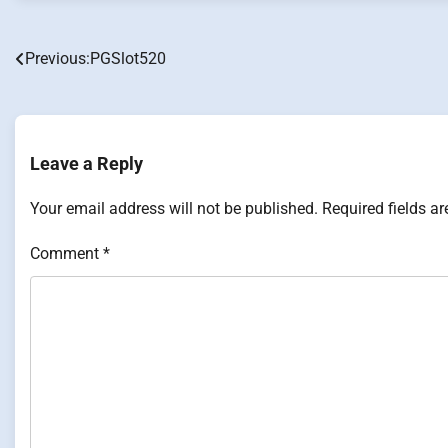
Previous:
PGSlot520
Post
navigation
Leave a Reply
Your email address will not be published.
Required fields a
Comment
*