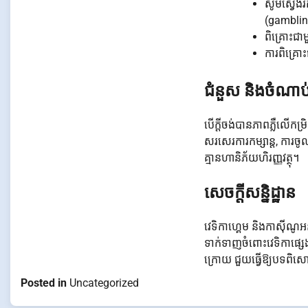
សូមស្វែងរ
(gamblin
ពិគ្រោះជាមួ
ការពិគ្រោះ
ជំនួស និងចំណាប់អា
បើក្តីចង់បានភាពភ្លឺលើកម
សរសេរការកម្សាន្ត, កា
គ្មានហានិភ័យហិរញ្ញវត្ថុ។
សេចក្តីសន្និដ្ឋាន
វេទិកាហ្គេម និងកាស៊ីណូអន
ទាក់ទាញចំពោះវេទិកាផ្សេងៗ
ក្រោយ ជួយធ្វើឱ្យបទពិសោ
Posted in
Uncategorized