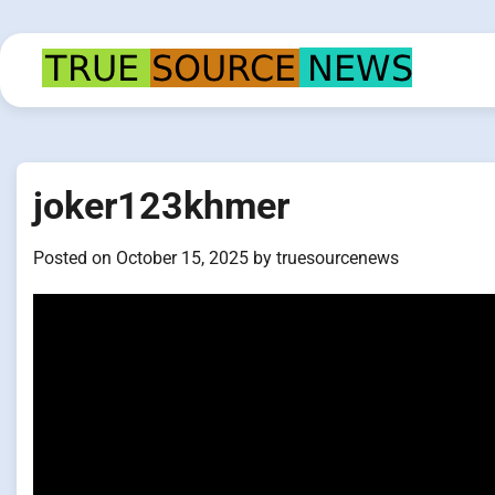
Skip
to
content
joker123khmer
Posted on
October 15, 2025
by
truesourcenews