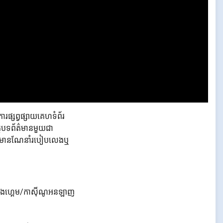
ារផ្សព្វផ្សាយគេហទំព័រ
ថបទព័ត៌មានមួយជា
់ព័ត៌មានណែនាំរបៀបលេងឬ
ញលេងហ្គេម/កាស៊ីណូអនឡាញ