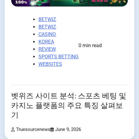
BETWIZ
BETWIZ
CASINO
KOREA
0 min read
REVIEW
SPORTS BETTING
WEBSITES
벳위즈 사이트 분석: 스포츠 베팅 및
카지노 플랫폼의 주요 특징 살펴보
기
Truesourcenews
June 9, 2026