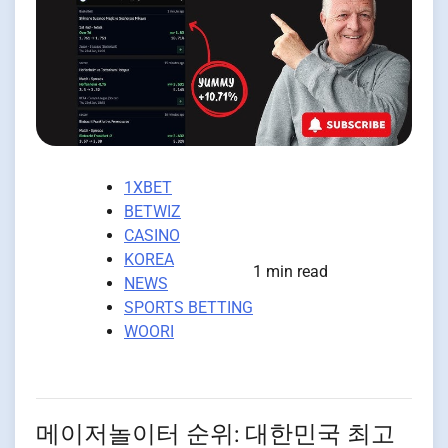
1XBET
BETWIZ
CASINO
KOREA
1 min read
NEWS
SPORTS BETTING
WOORI
메이저놀이터 순위: 대한민국 최고