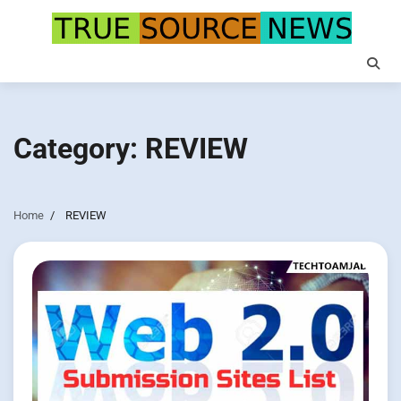
Skip
to
content
Category:
REVIEW
Home
REVIEW