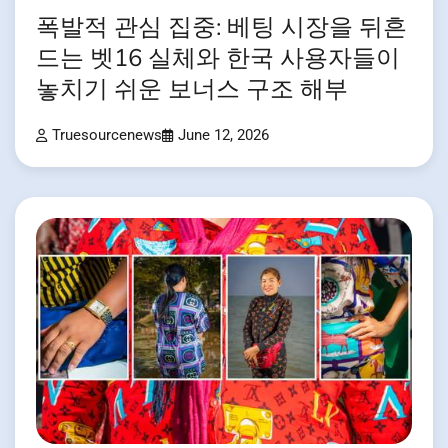
폭발적 관심 집중: 베팅 시장을 뒤흔
드는 벳16 실체와 한국 사용자들이
놓치기 쉬운 보너스 구조 해부
Truesourcenews
June 12, 2026