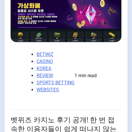
BETWIZ
CASINO
KOREA
REVIEW
1 min read
SPORTS BETTING
WEBSITES
벳위즈 카지노 후기 공개! 한 번 접
속한 이용자들이 쉽게 떠나지 않는