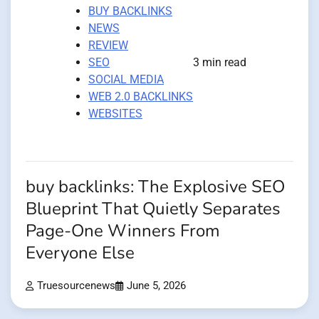
BUY BACKLINKS
NEWS
REVIEW
SEO
3 min read
SOCIAL MEDIA
WEB 2.0 BACKLINKS
WEBSITES
buy backlinks: The Explosive SEO
Blueprint That Quietly Separates
Page-One Winners From
Everyone Else
Truesourcenews
June 5, 2026