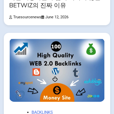
BETWIZ의 진짜 이유
Truesourcenews
June 12, 2026
BACKLINKS