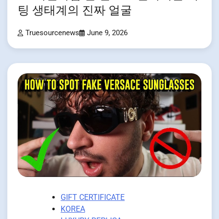
팅 생태계의 진짜 얼굴
Truesourcenews
June 9, 2026
GIFT CERTIFICATE
KOREA