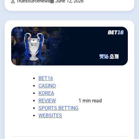
Truesourcenews
June 12, 2026
BET16
CASINO
KOREA
REVIEW
1 min read
SPORTS BETTING
WEBSITES