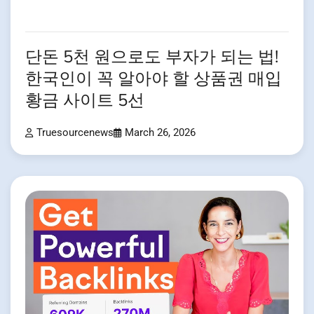
단돈 5천 원으로도 부자가 되는 법!
한국인이 꼭 알아야 할 상품권 매입
황금 사이트 5선
Truesourcenews
March 26, 2026