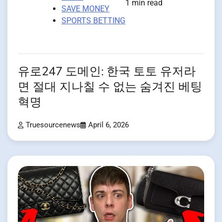
1 min read
SAVE MONEY
SPORTS BETTING
유로247 도메인: 한국 토토 유저라
면 절대 지나칠 수 없는 숨겨진 베팅
혁명
Truesourcenews
April 6, 2026