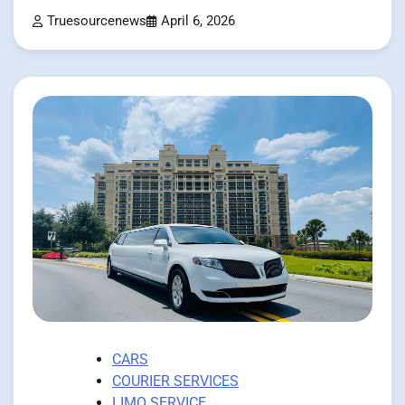
Truesourcenews
April 6, 2026
CARS
COURIER SERVICES
LIMO SERVICE