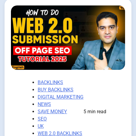
BACKLINKS
BUY BACKLINKS
DIGITAL MARKETING
NEWS
SAVE MONEY
5 min read
SEO
UK
WEB 2.0 BACKLINKS