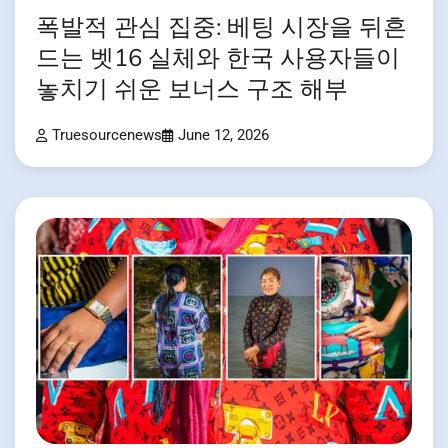
폭발적 관심 집중: 베팅 시장을 뒤흔
드는 벳16 실체와 한국 사용자들이
놓치기 쉬운 보너스 구조 해부
Truesourcenews
June 12, 2026