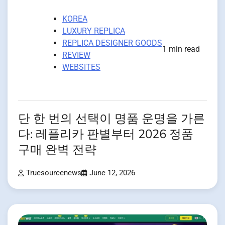
KOREA
LUXURY REPLICA
REPLICA DESIGNER GOODS
1 min read
REVIEW
WEBSITES
단 한 번의 선택이 명품 운명을 가른
다: 레플리카 판별부터 2026 정품
구매 완벽 전략
Truesourcenews
June 12, 2026