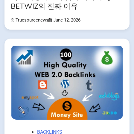
BETWIZ의 진짜 이유
Truesourcenews
June 12, 2026
BACKLINKS