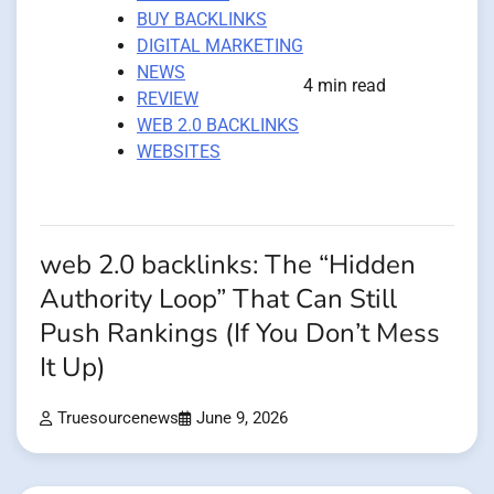
BUY BACKLINKS
DIGITAL MARKETING
NEWS
4 min read
REVIEW
WEB 2.0 BACKLINKS
WEBSITES
web 2.0 backlinks: The “Hidden
Authority Loop” That Can Still
Push Rankings (If You Don’t Mess
It Up)
Truesourcenews
June 9, 2026