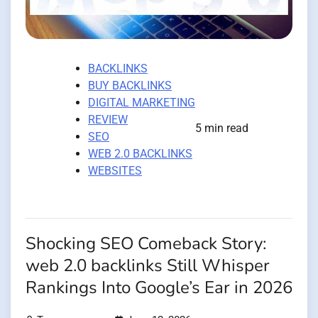
BACKLINKS
BUY BACKLINKS
DIGITAL MARKETING
REVIEW
5 min read
SEO
WEB 2.0 BACKLINKS
WEBSITES
Shocking SEO Comeback Story:
web 2.0 backlinks Still Whisper
Rankings Into Google’s Ear in 2026